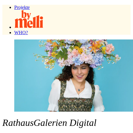
Projekte
Projekte
WHO?
WHO?
RathausGalerien Digital